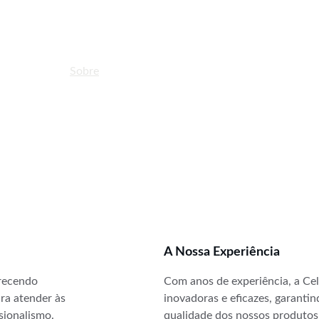
Início
Sobre
Produtos
Serviços
Projetos
A Nossa Experiência
erecendo 
Com anos de experiência, a Cel
ra atender às 
inovadoras e eficazes, garantin
sionalismo.
qualidade dos nossos produtos 