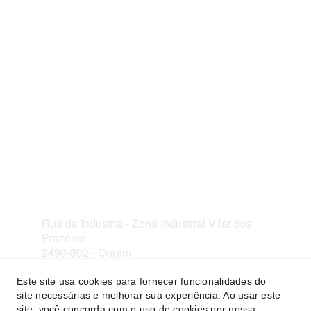
Celicerca
Soluções equestres de alta qualidade e design.
geral@celicerca.com
+351 249 095 284
© 2024. All rights reserved.
Rua da Industria - Zona Industrial Vilar dos 
Prazeres
2490-802 - Ourém
Este site usa cookies para fornecer funcionalidades do
site necessárias e melhorar sua experiência. Ao usar este
site, você concorda com o uso de cookies por nossa